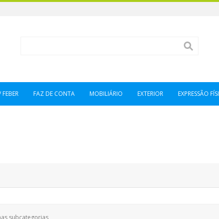
/ FEBER
FAZ DE CONTA
MOBILIÁRIO
EXTERIOR
EXPRESSÃO FÍSI
nas subcategorias