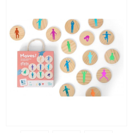
EMOÇÕES / VALORES
MANIPULÁVEIS / MOTRICIDADE
LINGUAGEM / ESCRITA
MATEMÁTICA
EDUCAÇÃO INCLUSIVA
LEGO / FEBER
FAZ DE CONTA
COZINHAS / ACESSÓRIOS / ...
BONECAS / CASAS / ...
GARAGENS / CARROS / ...