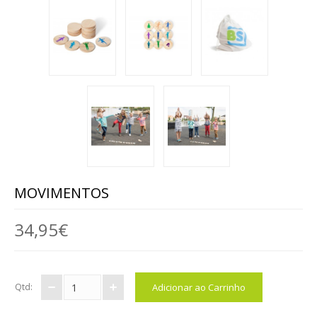
ANIMAIS
MALAS DE VIAGEM
BRINQUEDOS / DIVERSOS / ...
MOBILIÁRIO
MESAS
CADEIRAS, BANCOS ...
MOVIMENTOS
ARRUMAÇÃO, ORGANIZAÇÃO...
34,95€
MOBILIÁRIO EM ESPUMA
EXTERIOR
Qtd:
EXPRESSÃO FÍSICA / ARTÍSTICA