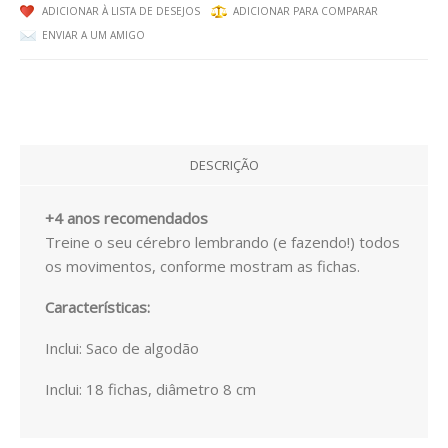
ADICIONAR À LISTA DE DESEJOS
ADICIONAR PARA COMPARAR
EXPRESSÃO FÍSICA E MOTORA
ENVIAR A UM AMIGO
EXPRESSÃO ARTÍSTICA
PACKS / LIVROS
LIVROS
DESCRIÇÃO
EMOÇÕES
+4 anos recomendados
LOGICO PICCOLO
Treine o seu cérebro lembrando (e fazendo!) todos
os movimentos, conforme mostram as fichas.
LOGICO PRIMO
Características:
LOGICO MAXIMO
Inclui: Saco de algodão
LÜK
Inclui: 18 fichas,
diâmetro 8 cm
CATÁLOGOS