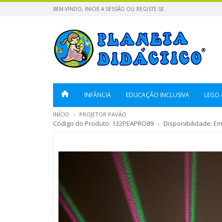
BEM-VINDO,
INICIE A SESSÃO
OU
REGISTE-SE
.
INFÂNCIA
EDUCAÇÃO INCLUSIVA
LEGO 
INÍCIO
PROJETOR PAVÃO
Código do Produto:
132PEAPRO89
Disponibilidade:
Em