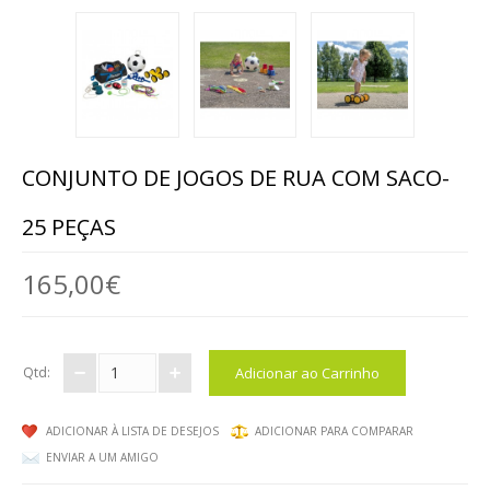
ANIMAIS
MALAS DE VIAGEM
BRINQUEDOS / DIVERSOS / ...
MOBILIÁRIO
CONJUNTO DE JOGOS DE RUA COM SACO-
MESAS
25 PEÇAS
CADEIRAS, BANCOS ...
165,00€
ARRUMAÇÃO, ORGANIZAÇÃO...
MOBILIÁRIO EM ESPUMA
Qtd:
EXTERIOR
ADICIONAR À LISTA DE DESEJOS
ADICIONAR PARA COMPARAR
EXPRESSÃO FÍSICA / ARTÍSTICA
ENVIAR A UM AMIGO