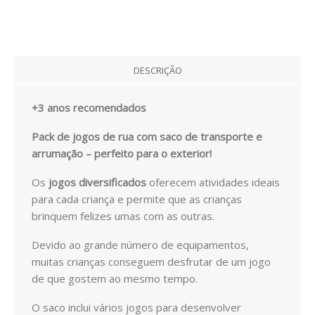
EXPRESSÃO FÍSICA E MOTORA
EXPRESSÃO ARTÍSTICA
DESCRIÇÃO
PACKS / LIVROS
LIVROS
+3 anos recomendados
Pack de jogos de rua com saco de transporte e
EMOÇÕES
arrumação – perfeito para o exterior!
LOGICO PICCOLO
Os
jogos diversificados
oferecem atividades ideais
para cada criança e permite que as crianças
LOGICO PRIMO
brinquem felizes umas com as outras.
LOGICO MAXIMO
Devido ao grande número de equipamentos,
muitas crianças conseguem desfrutar de um jogo
LÜK
de que gostem ao mesmo tempo.
CATÁLOGOS
O saco inclui vários jogos para desenvolver