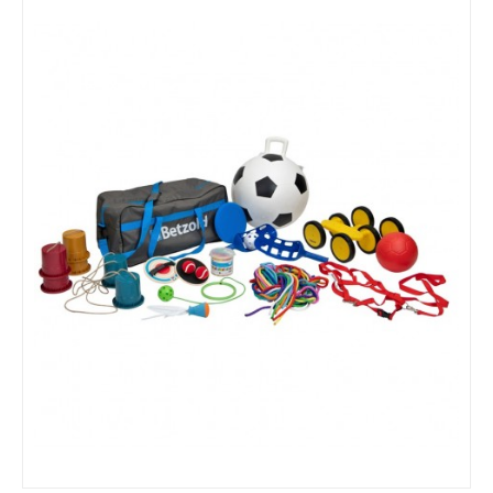
EMOÇÕES / VALORES
MANIPULÁVEIS / MOTRICIDADE
LINGUAGEM / ESCRITA
MATEMÁTICA
EDUCAÇÃO INCLUSIVA
LEGO / FEBER
FAZ DE CONTA
COZINHAS / ACESSÓRIOS / ...
BONECAS / CASAS / ...
GARAGENS / CARROS / ...