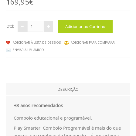
169,95€
EXPRESSÃO FÍSICA E MOTORA
EXPRESSÃO ARTÍSTICA
Qtd:
PACKS / LIVROS
ADICIONAR À LISTA DE DESEJOS
ADICIONAR PARA COMPARAR
LIVROS
ENVIAR A UM AMIGO
EMOÇÕES
LOGICO PICCOLO
LOGICO PRIMO
DESCRIÇÃO
LOGICO MAXIMO
+3 anos recomendados
LÜK
Comboio educacional e programável.
Play Smarter: Comboio Programável é mais do que
CATÁLOGOS
apenas um comboio de brinquedo – é um sistema