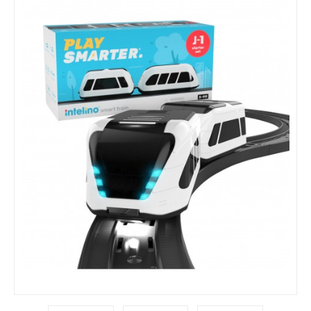
EMOÇÕES / VALORES
MANIPULÁVEIS / MOTRICIDADE
LINGUAGEM / ESCRITA
MATEMÁTICA
EDUCAÇÃO INCLUSIVA
LEGO / FEBER
FAZ DE CONTA
COZINHAS / ACESSÓRIOS / ...
BONECAS / CASAS / ...
GARAGENS / CARROS / ...