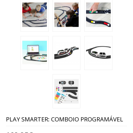
ANIMAIS
MALAS DE VIAGEM
BRINQUEDOS / DIVERSOS / ...
MOBILIÁRIO
MESAS
CADEIRAS, BANCOS ...
ARRUMAÇÃO, ORGANIZAÇÃO...
MOBILIÁRIO EM ESPUMA
EXTERIOR
PLAY SMARTER: COMBOIO PROGRAMÁVEL
EXPRESSÃO FÍSICA / ARTÍSTICA