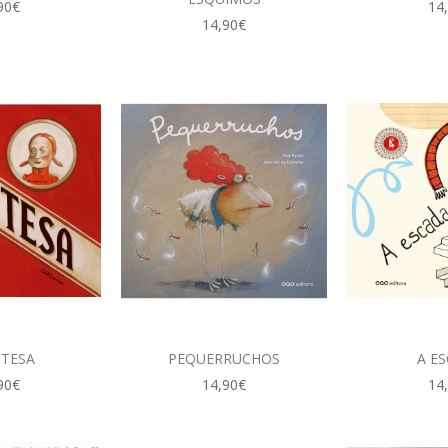
90€
14
14,90€
ITESA
PEQUERRUCHOS
A E
90€
14,90€
14