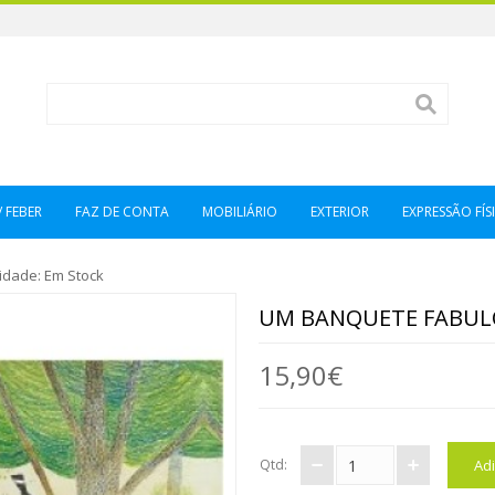
/ FEBER
FAZ DE CONTA
MOBILIÁRIO
EXTERIOR
EXPRESSÃO FÍSI
lidade:
Em Stock
UM BANQUETE FABU
15,90€
Qtd: