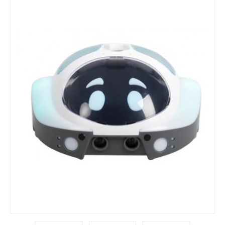
EMOÇÕES / VALORES
MANIPULÁVEIS / MOTRICIDADE
LINGUAGEM / ESCRITA
MATEMÁTICA
EDUCAÇÃO INCLUSIVA
LEGO / FEBER
FAZ DE CONTA
COZINHAS / ACESSÓRIOS / ...
BONECAS / CASAS / ...
GARAGENS / CARROS / ...