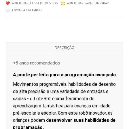
ADICIONAR À LISTA DE DESEJOS
ADICIONAR PARA COMPARAR
EXPRESSÃO FÍSICA E MOTORA
ENVIAR A UM AMIGO
EXPRESSÃO ARTÍSTICA
PACKS / LIVROS
LIVROS
DESCRIÇÃO
EMOÇÕES
+5 anos recomendados
LOGICO PICCOLO
A ponte perfeita para a programação avançada
LOGICO PRIMO
Movimentos programáveis, habilidades de desenho
de alta precisão e uma variedade de entradas e
LOGICO MAXIMO
saídas - o Loti-Bot é uma ferramenta de
aprendizagem fantástica para crianças em idade
LÜK
pré-escolar e escolar. Com este robô inovador, as
crianças podem
desenvolver suas habilidades de
CATÁLOGOS
programação.