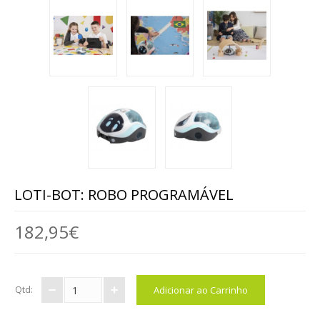
ANIMAIS
MALAS DE VIAGEM
BRINQUEDOS / DIVERSOS / ...
MOBILIÁRIO
MESAS
CADEIRAS, BANCOS ...
LOTI-BOT: ROBO PROGRAMÁVEL
ARRUMAÇÃO, ORGANIZAÇÃO...
182,95€
MOBILIÁRIO EM ESPUMA
EXTERIOR
Qtd:
EXPRESSÃO FÍSICA / ARTÍSTICA