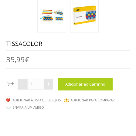
ANIMAIS
MALAS DE VIAGEM
BRINQUEDOS / DIVERSOS / ...
TISSACOLOR
MOBILIÁRIO
35,99€
MESAS
CADEIRAS, BANCOS ...
Qtd:
ARRUMAÇÃO, ORGANIZAÇÃO...
MOBILIÁRIO EM ESPUMA
ADICIONAR À LISTA DE DESEJOS
ADICIONAR PARA COMPARAR
ENVIAR A UM AMIGO
EXTERIOR
EXPRESSÃO FÍSICA / ARTÍSTICA