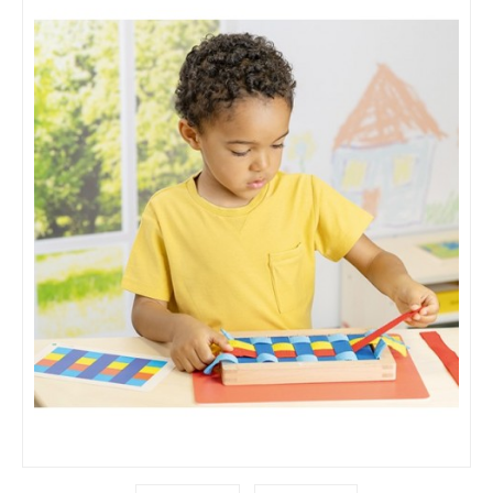
EMOÇÕES / VALORES
MANIPULÁVEIS / MOTRICIDADE
LINGUAGEM / ESCRITA
MATEMÁTICA
EDUCAÇÃO INCLUSIVA
LEGO / FEBER
FAZ DE CONTA
COZINHAS / ACESSÓRIOS / ...
BONECAS / CASAS / ...
GARAGENS / CARROS / ...