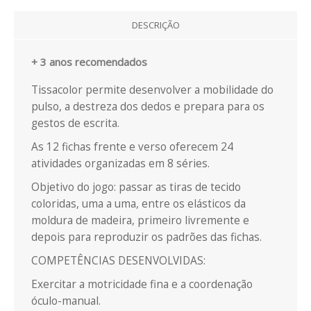
EXPRESSÃO FÍSICA E MOTORA
DESCRIÇÃO
EXPRESSÃO ARTÍSTICA
+ 3 anos recomendados
PACKS / LIVROS
Tissacolor permite desenvolver a mobilidade do
LIVROS
pulso, a destreza dos dedos e prepara para os
gestos de escrita.
EMOÇÕES
As 12 fichas frente e verso oferecem 24
atividades organizadas em 8 séries.
LOGICO PICCOLO
Objetivo do jogo: passar as tiras de tecido
LOGICO PRIMO
coloridas, uma a uma, entre os elásticos da
moldura de madeira, primeiro livremente e
LOGICO MAXIMO
depois para reproduzir os padrões das fichas.
COMPETÊNCIAS DESENVOLVIDAS:
LÜK
Exercitar a motricidade fina e a coordenação
CATÁLOGOS
óculo-manual.