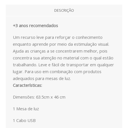
EXPRESSÃO FÍSICA E MOTORA
DESCRIÇÃO
EXPRESSÃO ARTÍSTICA
+3 anos recomendados
PACKS / LIVROS
Um recurso leve para reforçar o conhecimento
LIVROS
enquanto aprende por meio da estimulação visual.
Ajuda as crianças a se concentrarem melhor, pois
EMOÇÕES
concentra sua atenção no material com o qual estão
trabalhando. Leve e fácil de transportar em qualquer
LOGICO PICCOLO
lugar. Para uso em combinação com produtos
adequados para mesas de luz.
LOGICO PRIMO
Características:
LOGICO MAXIMO
Dimensões: 63.5cm x 46 cm
LÜK
1 Mesa de luz
1 Cabo USB
CATÁLOGOS