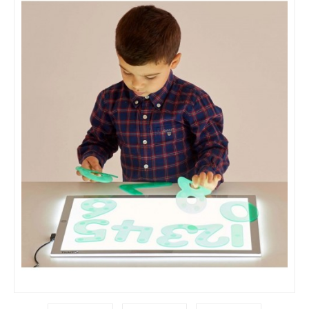
EMOÇÕES / VALORES
MANIPULÁVEIS / MOTRICIDADE
LINGUAGEM / ESCRITA
MATEMÁTICA
EDUCAÇÃO INCLUSIVA
LEGO / FEBER
FAZ DE CONTA
COZINHAS / ACESSÓRIOS / ...
BONECAS / CASAS / ...
GARAGENS / CARROS / ...