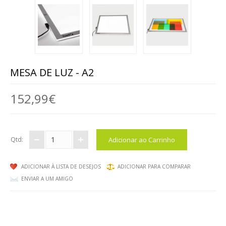
ANIMAIS
MALAS DE VIAGEM
BRINQUEDOS / DIVERSOS / ...
MESA DE LUZ - A2
MOBILIÁRIO
152,99€
MESAS
CADEIRAS, BANCOS ...
Qtd:
ARRUMAÇÃO, ORGANIZAÇÃO...
MOBILIÁRIO EM ESPUMA
ADICIONAR À LISTA DE DESEJOS
ADICIONAR PARA COMPARAR
ENVIAR A UM AMIGO
EXTERIOR
EXPRESSÃO FÍSICA / ARTÍSTICA