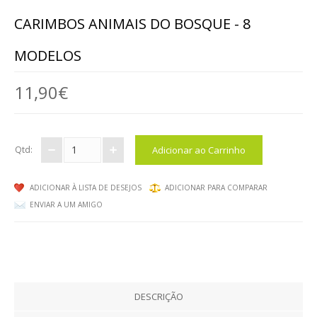
ANIMAIS
CARIMBOS ANIMAIS DO BOSQUE - 8
MALAS DE VIAGEM
MODELOS
BRINQUEDOS / DIVERSOS / ...
11,90€
MOBILIÁRIO
MESAS
Qtd:
CADEIRAS, BANCOS ...
ADICIONAR À LISTA DE DESEJOS
ADICIONAR PARA COMPARAR
ARRUMAÇÃO, ORGANIZAÇÃO...
ENVIAR A UM AMIGO
MOBILIÁRIO EM ESPUMA
EXTERIOR
DESCRIÇÃO
EXPRESSÃO FÍSICA / ARTÍSTICA