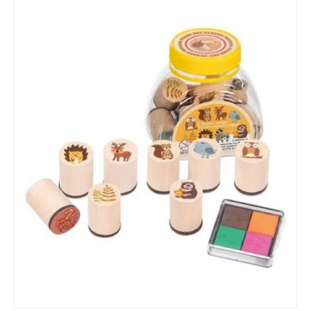
EMOÇÕES / VALORES
MANIPULÁVEIS / MOTRICIDADE
LINGUAGEM / ESCRITA
MATEMÁTICA
EDUCAÇÃO INCLUSIVA
LEGO / FEBER
FAZ DE CONTA
COZINHAS / ACESSÓRIOS / ...
BONECAS / CASAS / ...
GARAGENS / CARROS / ...