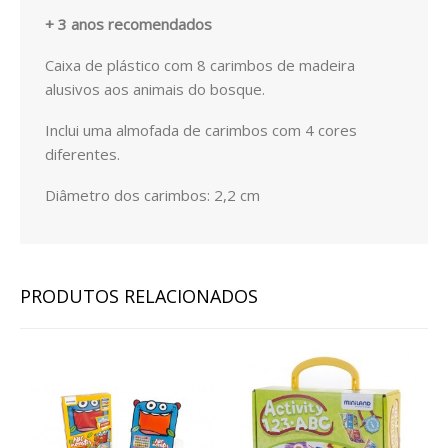
EXPRESSÃO FÍSICA E MOTORA
+ 3 anos recomendados
EXPRESSÃO ARTÍSTICA
Caixa de plástico com 8 carimbos de madeira
alusivos aos animais do bosque.
PACKS / LIVROS
Inclui uma almofada de carimbos com 4 cores
LIVROS
diferentes.
Diâmetro dos carimbos: 2,2 cm
EMOÇÕES
LOGICO PICCOLO
LOGICO PRIMO
PRODUTOS RELACIONADOS
LOGICO MAXIMO
LÜK
CATÁLOGOS