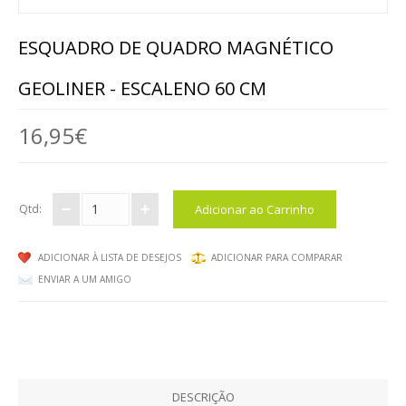
ANIMAIS
ESQUADRO DE QUADRO MAGNÉTICO
MALAS DE VIAGEM
GEOLINER - ESCALENO 60 CM
BRINQUEDOS / DIVERSOS / ...
16,95€
MOBILIÁRIO
MESAS
Qtd:
CADEIRAS, BANCOS ...
ARRUMAÇÃO, ORGANIZAÇÃO...
ADICIONAR À LISTA DE DESEJOS
ADICIONAR PARA COMPARAR
ENVIAR A UM AMIGO
MOBILIÁRIO EM ESPUMA
EXTERIOR
EXPRESSÃO FÍSICA / ARTÍSTICA
DESCRIÇÃO