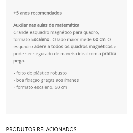
EXPRESSÃO FÍSICA E MOTORA
+5 anos recomendados
EXPRESSÃO ARTÍSTICA
Auxiliar nas aulas de matemática
PACKS / LIVROS
Grande esquadro magnético para quadro,
formato
Escaleno
. O lado maior mede
60 cm
. O
LIVROS
esquadro
adere a todos os quadros magnéticos
e
pode ser segurado de maneira ideal com a
prática
EMOÇÕES
pega.
LOGICO PICCOLO
- feito de plástico robusto
- boa fixação graças aos ímanes
LOGICO PRIMO
- formato escaleno, 60 cm
LOGICO MAXIMO
LÜK
CATÁLOGOS
PRODUTOS RELACIONADOS