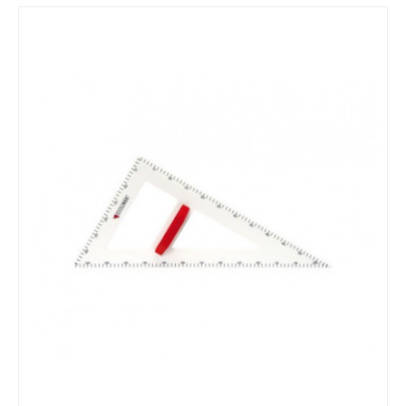
EMOÇÕES / VALORES
MANIPULÁVEIS / MOTRICIDADE
LINGUAGEM / ESCRITA
MATEMÁTICA
EDUCAÇÃO INCLUSIVA
LEGO / FEBER
FAZ DE CONTA
COZINHAS / ACESSÓRIOS / ...
BONECAS / CASAS / ...
GARAGENS / CARROS / ...