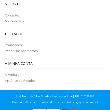
SUPORTE
Contactos
Mapa do Site
DESTAQUE
Promoções
Pesquisar por Marcas
A MINHA CONTA
A Minha Conta
Histórico de Pedidos
José Nuno da Silva Guedes, Unipessoal Lda | NIF: 515229890
Planeta Didático - Produtos Educativos webdesing by:
criativo.net