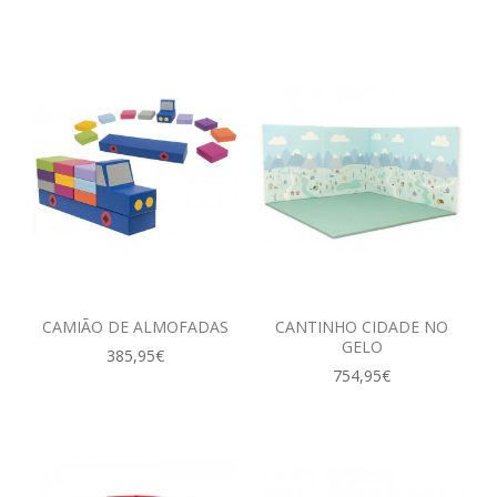
EXPRESSÃO FÍSICA E MOTORA
EXPRESSÃO ARTÍSTICA
PACKS / LIVROS
LIVROS
EMOÇÕES
LOGICO PICCOLO
LOGICO PRIMO
CAMIÃO DE ALMOFADAS
CANTINHO CIDADE NO
GELO
385,95€
LOGICO MAXIMO
754,95€
LÜK
CATÁLOGOS