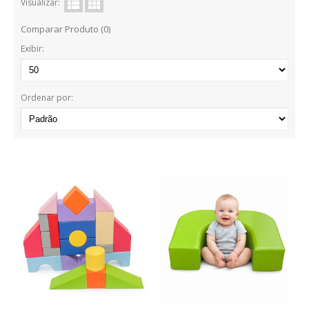
Visualizar:
EMOÇÕES / VALORES
Comparar Produto (0)
MANIPULÁVEIS / MOTRICIDADE
Exibir:
LINGUAGEM / ESCRITA
Ordenar por:
MATEMÁTICA
EDUCAÇÃO INCLUSIVA
LEGO / FEBER
FAZ DE CONTA
COZINHAS / ACESSÓRIOS / ...
BONECAS / CASAS / ...
GARAGENS / CARROS / ...