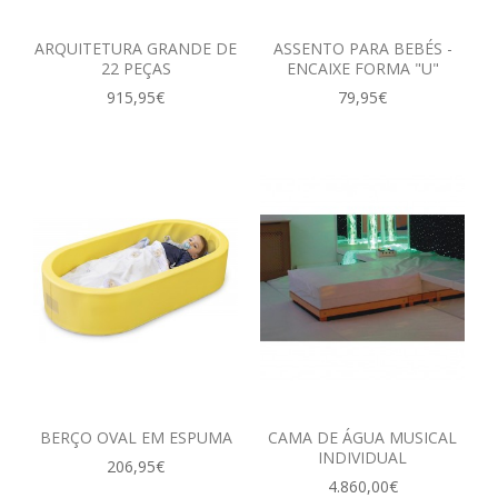
ANIMAIS
ARQUITETURA GRANDE DE
ASSENTO PARA BEBÉS -
MALAS DE VIAGEM
22 PEÇAS
ENCAIXE FORMA "U"
915,95€
79,95€
BRINQUEDOS / DIVERSOS / ...
MOBILIÁRIO
MESAS
CADEIRAS, BANCOS ...
ARRUMAÇÃO, ORGANIZAÇÃO...
MOBILIÁRIO EM ESPUMA
EXTERIOR
BERÇO OVAL EM ESPUMA
CAMA DE ÁGUA MUSICAL
INDIVIDUAL
206,95€
EXPRESSÃO FÍSICA / ARTÍSTICA
4.860,00€