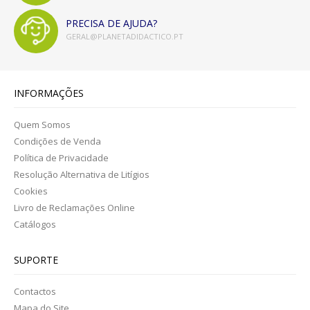
EXPRESSÃO FÍSICA E MOTORA
PRECISA DE AJUDA?
GERAL@PLANETADIDACTICO.PT
EXPRESSÃO ARTÍSTICA
PACKS / LIVROS
INFORMAÇÕES
LIVROS
Quem Somos
EMOÇÕES
Condições de Venda
Política de Privacidade
LOGICO PICCOLO
Resolução Alternativa de Litígios
Cookies
LOGICO PRIMO
Livro de Reclamações Online
Catálogos
LOGICO MAXIMO
SUPORTE
LÜK
Contactos
CATÁLOGOS
Mapa do Site