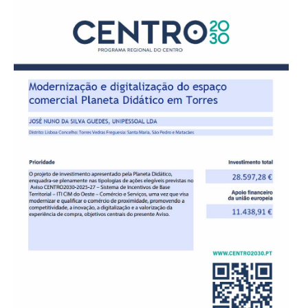
EMOÇÕES / VALORES
MANIPULÁVEIS / MOTRICIDADE
LINGUAGEM / ESCRITA
MATEMÁTICA
EDUCAÇÃO INCLUSIVA
LEGO / FEBER
FAZ DE CONTA
COZINHAS / ACESSÓRIOS / ...
BONECAS / CASAS / ...
GARAGENS / CARROS / ...