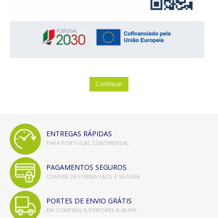
ANIMAIS
MALAS DE VIAGEM
BRINQUEDOS / DIVERSOS / ...
MOBILIÁRIO
Continuar
MESAS
CADEIRAS, BANCOS ...
ENTREGAS RÁPIDAS
ARRUMAÇÃO, ORGANIZAÇÃO...
PARA PORTUGAL CONTINENTAL
MOBILIÁRIO EM ESPUMA
PAGAMENTOS SEGUROS
COMPRE DE FORMA FÁCIL E SEGURA
EXTERIOR
PORTES DE ENVIO GRÁTIS
EXPRESSÃO FÍSICA / ARTÍSTICA
EM COMPRAS SUPERIORES A 69,99€